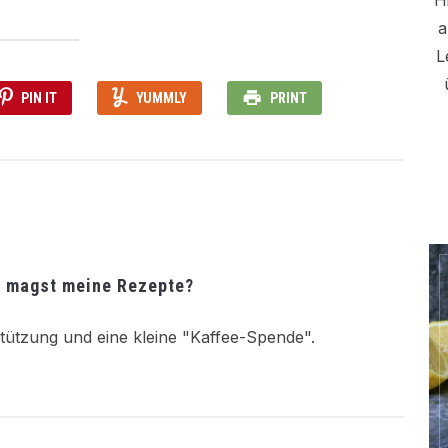
H
a
L
PIN IT
YUMMLY
PRINT
 magst meine Rezepte?
tützung und eine kleine "Kaffee-Spende".