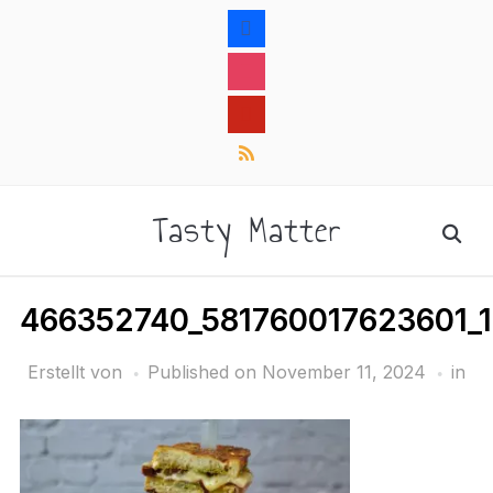
facebook
instagram
pinterest
rss
Tasty Matter
466352740_581760017623601_
Erstellt von
Published on
November 11, 2024
in