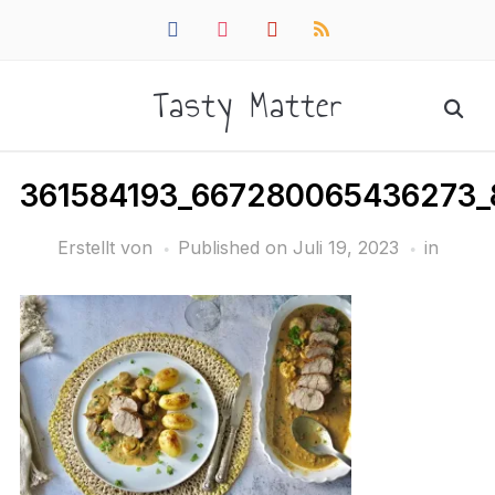
facebook
instagram
pinterest
rss
Tasty Matter
361584193_667280065436273_
Erstellt von
Published on
Juli 19, 2023
in