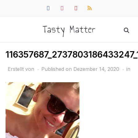
facebook
instagram
pinterest
rss
Tasty Matter
116357687_2737803186433247
Erstellt von
Published on
Dezember 14, 2020
in