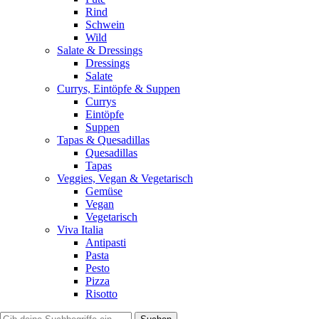
Rind
Schwein
Wild
Salate & Dressings
Dressings
Salate
Currys, Eintöpfe & Suppen
Currys
Eintöpfe
Suppen
Tapas & Quesadillas
Quesadillas
Tapas
Veggies, Vegan & Vegetarisch
Gemüse
Vegan
Vegetarisch
Viva Italia
Antipasti
Pasta
Pesto
Pizza
Risotto