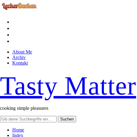
facebook
instagram
pinterest
rss
About Me
Archiv
Kontakt
Tasty Matter
cooking simple pleasures
Home
Index