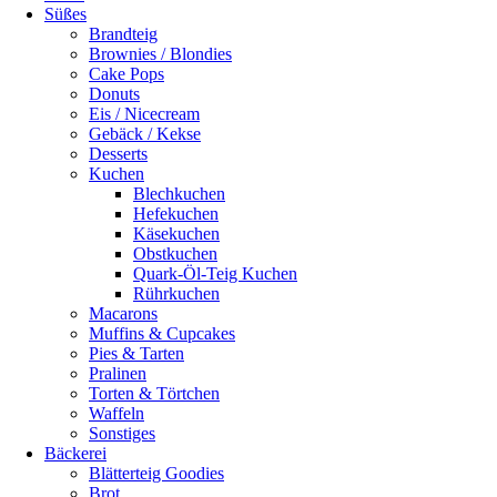
Süßes
Brandteig
Brownies / Blondies
Cake Pops
Donuts
Eis / Nicecream
Gebäck / Kekse
Desserts
Kuchen
Blechkuchen
Hefekuchen
Käsekuchen
Obstkuchen
Quark-Öl-Teig Kuchen
Rührkuchen
Macarons
Muffins & Cupcakes
Pies & Tarten
Pralinen
Torten & Törtchen
Waffeln
Sonstiges
Bäckerei
Blätterteig Goodies
Brot