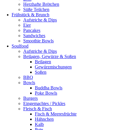
Herzhafte Brötchen
Süße Teilchen
Frühstück & Brunch
Aufstriche & Dips
Eier
Pancakes
Sandwiches
Smoothie Bowls
Soulfood
Aufstriche & Dips
Beilagen, Gewürze & Soßen
Beilagen
Gewürzmischungen
Soßen
BBQ
Bowls
Buddha Bowls
Poke Bowls
Burgers
Eingemachtes / Pickles
Fleisch & Fisch
Fisch & Meeresfrüchte
Hähnchen
Kalb
Pute