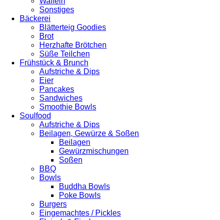
Waffeln
Sonstiges
Bäckerei
Blätterteig Goodies
Brot
Herzhafte Brötchen
Süße Teilchen
Frühstück & Brunch
Aufstriche & Dips
Eier
Pancakes
Sandwiches
Smoothie Bowls
Soulfood
Aufstriche & Dips
Beilagen, Gewürze & Soßen
Beilagen
Gewürzmischungen
Soßen
BBQ
Bowls
Buddha Bowls
Poke Bowls
Burgers
Eingemachtes / Pickles