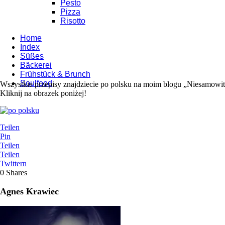
Pesto
Pizza
Risotto
Home
Index
Süßes
Bäckerei
Frühstück & Brunch
Soulfood
Wszystkie przepisy znajdziecie po polsku na moim blogu „Niesamowi
Kliknij na obrazek poniżej!
Teilen
Pin
Teilen
Teilen
Twittern
0
Shares
Agnes Krawiec