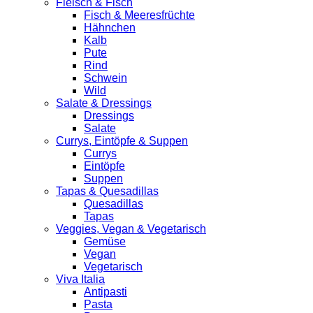
Fleisch & Fisch
Fisch & Meeresfrüchte
Hähnchen
Kalb
Pute
Rind
Schwein
Wild
Salate & Dressings
Dressings
Salate
Currys, Eintöpfe & Suppen
Currys
Eintöpfe
Suppen
Tapas & Quesadillas
Quesadillas
Tapas
Veggies, Vegan & Vegetarisch
Gemüse
Vegan
Vegetarisch
Viva Italia
Antipasti
Pasta