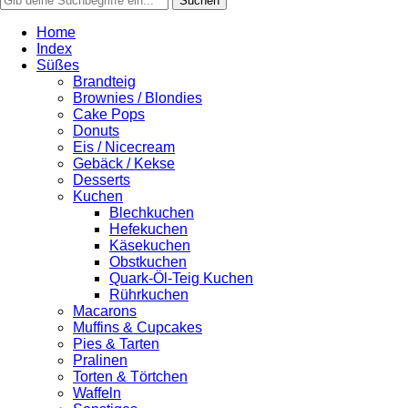
Home
Index
Süßes
Brandteig
Brownies / Blondies
Cake Pops
Donuts
Eis / Nicecream
Gebäck / Kekse
Desserts
Kuchen
Blechkuchen
Hefekuchen
Käsekuchen
Obstkuchen
Quark-Öl-Teig Kuchen
Rührkuchen
Macarons
Muffins & Cupcakes
Pies & Tarten
Pralinen
Torten & Törtchen
Waffeln