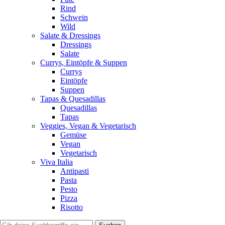
Rind
Schwein
Wild
Salate & Dressings
Dressings
Salate
Currys, Eintöpfe & Suppen
Currys
Eintöpfe
Suppen
Tapas & Quesadillas
Quesadillas
Tapas
Veggies, Vegan & Vegetarisch
Gemüse
Vegan
Vegetarisch
Viva Italia
Antipasti
Pasta
Pesto
Pizza
Risotto