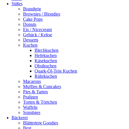
Süßes
Brandteig
Brownies / Blondies
Cake Pops
Donuts
Eis / Nicecream
Gebäck / Kekse
Desserts
Kuchen
Blechkuchen
Hefekuchen
Käsekuchen
Obstkuchen
Quark-Öl-Teig Kuchen
Rührkuchen
Macarons
Muffins & Cupcakes
Pies & Tarten
Pralinen
Torten & Törtchen
Waffeln
Sonstiges
Bäckerei
Blätterteig Goodies
Brot