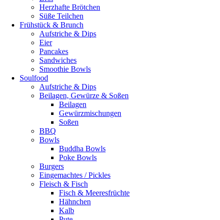
Herzhafte Brötchen
Süße Teilchen
Frühstück & Brunch
Aufstriche & Dips
Eier
Pancakes
Sandwiches
Smoothie Bowls
Soulfood
Aufstriche & Dips
Beilagen, Gewürze & Soßen
Beilagen
Gewürzmischungen
Soßen
BBQ
Bowls
Buddha Bowls
Poke Bowls
Burgers
Eingemachtes / Pickles
Fleisch & Fisch
Fisch & Meeresfrüchte
Hähnchen
Kalb
Pute