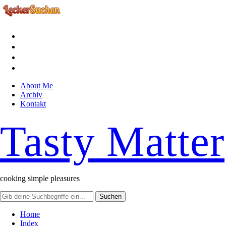
facebook
instagram
pinterest
rss
About Me
Archiv
Kontakt
Tasty Matter
cooking simple pleasures
Home
Index