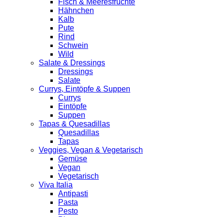
Fisch & Meeresfrüchte
Hähnchen
Kalb
Pute
Rind
Schwein
Wild
Salate & Dressings
Dressings
Salate
Currys, Eintöpfe & Suppen
Currys
Eintöpfe
Suppen
Tapas & Quesadillas
Quesadillas
Tapas
Veggies, Vegan & Vegetarisch
Gemüse
Vegan
Vegetarisch
Viva Italia
Antipasti
Pasta
Pesto