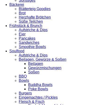
Sonstiges
Bäckerei
Blätterteig Goodies
Brot
Herzhafte Brötchen
Süße Teilchen
Frühstück & Brunch
Aufstriche & Dips
Eier
Pancakes
Sandwiches
Smoothie Bowls
Soulfood
Aufstriche & Dips
Beilagen, Gewürze & Soßen
Beilagen
Gewürzmischungen
Soßen
BBQ
Bowls
Buddha Bowls
Poke Bowls
Burgers
Eingemachtes / Pickles
Fleisch & Fisch