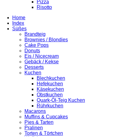
Pizza
Risotto
Home
Index
Süßes
Brandteig
Brownies / Blondies
Cake Pops
Donuts
Eis / Nicecream
Gebäck / Kekse
Desserts
Kuchen
Blechkuchen
Hefekuchen
Käsekuchen
Obstkuchen
Quark-Öl-Teig Kuchen
Rührkuchen
Macarons
Muffins & Cupcakes
Pies & Tarten
Pralinen
Torten & Törtchen