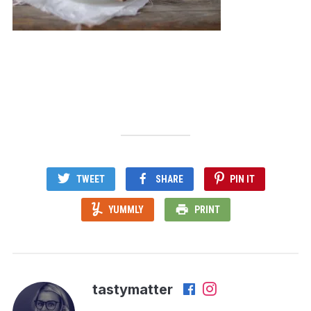
TWEET
SHARE
PIN IT
YUMMLY
PRINT
tastymatter