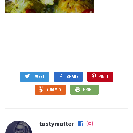
TWEET
SHARE
PIN IT
YUMMLY
PRINT
tastymatter