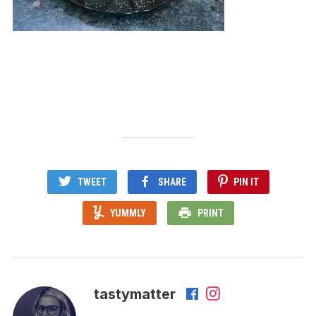
TWEET
SHARE
PIN IT
YUMMLY
PRINT
tastymatter