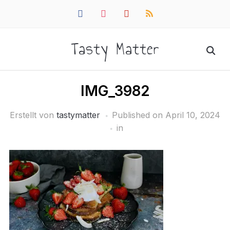
facebook
instagram
pinterest
rss
Tasty Matter
IMG_3982
Erstellt von
tastymatter
Published on
April 10, 2024
in