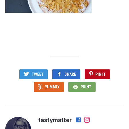
TWEET
SHARE
PIN IT
YUMMLY
PRINT
tastymatter