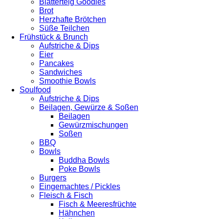
Blätterteig Goodies
Brot
Herzhafte Brötchen
Süße Teilchen
Frühstück & Brunch
Aufstriche & Dips
Eier
Pancakes
Sandwiches
Smoothie Bowls
Soulfood
Aufstriche & Dips
Beilagen, Gewürze & Soßen
Beilagen
Gewürzmischungen
Soßen
BBQ
Bowls
Buddha Bowls
Poke Bowls
Burgers
Eingemachtes / Pickles
Fleisch & Fisch
Fisch & Meeresfrüchte
Hähnchen