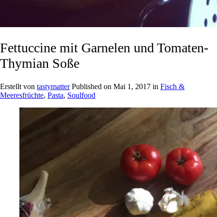
Fettuccine mit Garnelen und Tomaten-
Thymian Soße
Erstellt von
tastymatter
Published on
Mai 1, 2017
in
Fisch &
Meeresfrüchte
,
Pasta
,
Soulfood