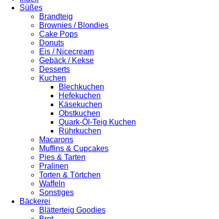
Süßes
Brandteig
Brownies / Blondies
Cake Pops
Donuts
Eis / Nicecream
Gebäck / Kekse
Desserts
Kuchen
Blechkuchen
Hefekuchen
Käsekuchen
Obstkuchen
Quark-Öl-Teig Kuchen
Rührkuchen
Macarons
Muffins & Cupcakes
Pies & Tarten
Pralinen
Torten & Törtchen
Waffeln
Sonstiges
Bäckerei
Blätterteig Goodies
Brot