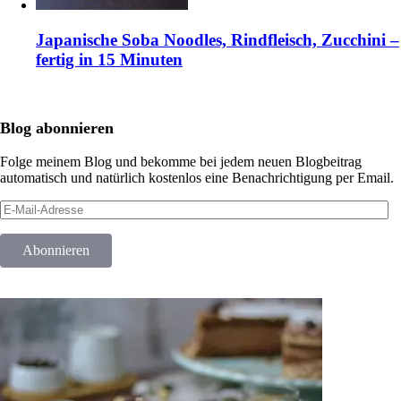
Japanische Soba Noodles, Rindfleisch, Zucchini –
fertig in 15 Minuten
Blog abonnieren
Folge meinem Blog und bekomme bei jedem neuen Blogbeitrag
automatisch und natürlich kostenlos eine Benachrichtigung per Email.
E-
Mail-
Adresse
Abonnieren