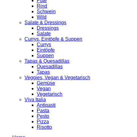
Pute
Rind
Schwein
Wild
Salate & Dressings
Dressings
Salate
Currys, Eintöpfe & Suppen
Currys
Eintöpfe
Suppen
Tapas & Quesadillas
Quesadillas
Tapas
Veggies, Vegan & Vegetarisch
Gemüse
Vegan
Vegetarisch
Viva Italia
Antipasti
Pasta
Pesto
Pizza
Risotto