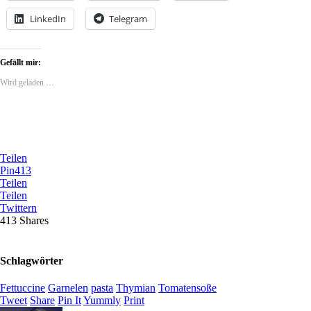
LinkedIn
Telegram
Gefällt mir:
Wird geladen …
Teilen
Pin
413
Teilen
Teilen
Twittern
413
Shares
Schlagwörter
Fettuccine
Garnelen
pasta
Thymian
Tomatensoße
Tweet
Share
Pin It
Yummly
Print