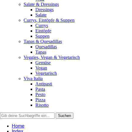
Salate & Dressings
Dressings
Salate
Currys, Eintöpfe & Suppen
Currys
Eintöpfe
Suppen
Tapas & Quesadillas
Quesadillas
Tapas
Veggies, Vegan & Vegetarisch
Gemüse
Vegan
Vegetarisch
Viva Italia
Antipasti
Pasta
Pesto
Pizza
Risotto
Home
Index