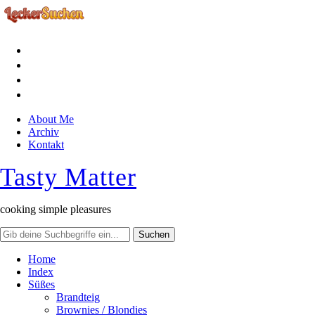
facebook
instagram
pinterest
rss
About Me
Archiv
Kontakt
Tasty Matter
cooking simple pleasures
Home
Index
Süßes
Brandteig
Brownies / Blondies