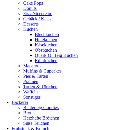
Cake Pops
Donuts
Eis / Nicecream
Gebäck / Kekse
Desserts
Kuchen
Blechkuchen
Hefekuchen
Käsekuchen
Obstkuchen
Quark-Öl-Teig Kuchen
Rührkuchen
Macarons
Muffins & Cupcakes
Pies & Tarten
Pralinen
Torten & Törtchen
Waffeln
Sonstiges
Bäckerei
Blätterteig Goodies
Brot
Herzhafte Brötchen
Süße Teilchen
Frühstück & Brunch