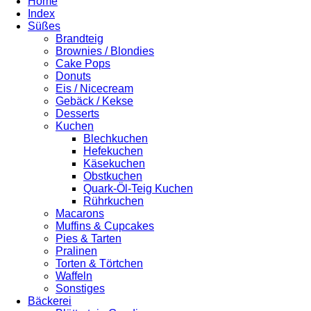
Home
Index
Süßes
Brandteig
Brownies / Blondies
Cake Pops
Donuts
Eis / Nicecream
Gebäck / Kekse
Desserts
Kuchen
Blechkuchen
Hefekuchen
Käsekuchen
Obstkuchen
Quark-Öl-Teig Kuchen
Rührkuchen
Macarons
Muffins & Cupcakes
Pies & Tarten
Pralinen
Torten & Törtchen
Waffeln
Sonstiges
Bäckerei