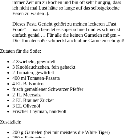
immer Zeit um zu kochen und bin oft sehr hungrig, dass
ich nicht mal Lust hätte so lange auf das selbstgekochte
Essen zu warten :).
Dieses Pasta Gericht gehört zu meinen leckeren „Fast
Foods“ – man bereitet es super schnell und es schmeckt
einfach genial … Für alle die keinen Garnelen mögen –
Die Tomatensoße schmeckt auch ohne Garnelen sehr gut!
Zutaten für die Soße:
2 Zwiebeln, gewürfelt
3 Knoblauchzehen, fein gehackt
2 Tomaten, gewürfelt
400 ml Tomaten-Passata
4 EL Balsamico
frisch gemahlener Schwarzer Pfeffer
2 TL Meersalz
2 EL Brauner Zucker
3 EL Olivenöl
Frischer Thymian, handvoll
Zusätzlich:
200 g Garnelen (bei mir meistens die White Tiger)
250 g Fettuccine