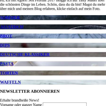
Hi, ich bin Agnes! Seit Februar 2017 blogge ich auf Tasty Matter über
die schönsten Dinge im Leben. Schön, dass du da bist! Magst du mehr
über mich und meinen Blog erfahren, klicke einfach auf mein Foto.
SOMMER
ASIATISCH
BROT
DIPS
DEUTSCHE KLASSIKER
PASTA
TORTEN
WAFFELN
NEWSLETTER ABONNIEREN
Erhalte brandheiße News!
Vorname oder ganzer Name