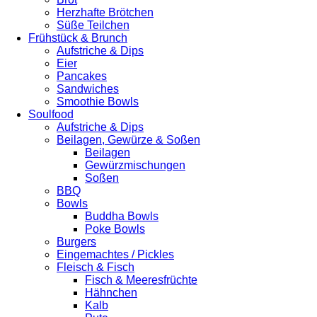
Herzhafte Brötchen
Süße Teilchen
Frühstück & Brunch
Aufstriche & Dips
Eier
Pancakes
Sandwiches
Smoothie Bowls
Soulfood
Aufstriche & Dips
Beilagen, Gewürze & Soßen
Beilagen
Gewürzmischungen
Soßen
BBQ
Bowls
Buddha Bowls
Poke Bowls
Burgers
Eingemachtes / Pickles
Fleisch & Fisch
Fisch & Meeresfrüchte
Hähnchen
Kalb