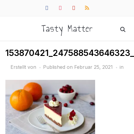
facebook
instagram
pinterest
rss
Tasty Matter
153870421_247588543646323_
Erstellt von
Published on
Februar 25, 2021
in