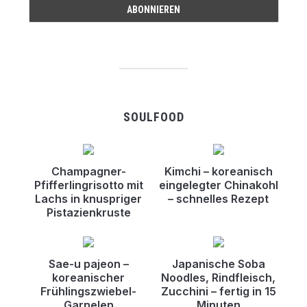
SOULFOOD
Champagner-
Kimchi – koreanisch
Pfifferlingrisotto mit
eingelegter Chinakohl
Lachs in knuspriger
– schnelles Rezept
Pistazienkruste
Sae-u pajeon –
Japanische Soba
koreanischer
Noodles, Rindfleisch,
Frühlingszwiebel-
Zucchini – fertig in 15
Garnelen
Minuten