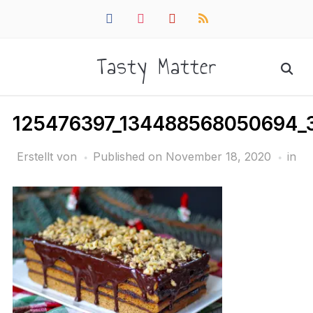
facebook
instagram
pinterest
rss
Tasty Matter
125476397_134488568050694_
Erstellt von
Published on
November 18, 2020
in